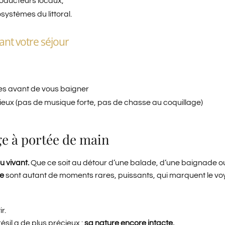
roducteurs locaux,
systèmes du littoral.
nt votre séjour
ues avant de vous baigner
 lieux (pas de musique forte, pas de chasse au coquillage)
ge à portée de main
u vivant.
Que ce soit au détour d’une balade, d’une baignade o
ne
sont autant de moments rares, puissants, qui marquent le v
r.
résil a de plus précieux :
sa nature encore intacte.