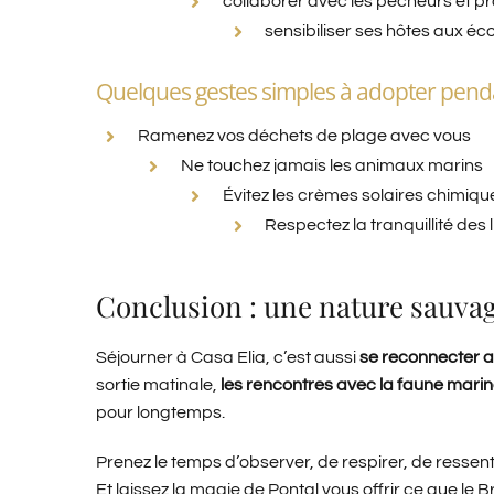
collaborer avec les pêcheurs et p
sensibiliser ses hôtes aux éco
Quelques gestes simples à adopter penda
Ramenez vos déchets de plage avec vous
Ne touchez jamais les animaux marins
Évitez les crèmes solaires chimiq
Respectez la tranquillité des
Conclusion : une nature sauva
Séjourner à Casa Elia, c’est aussi
se reconnecter a
sortie matinale,
les rencontres avec la faune mari
pour longtemps.
Prenez le temps d’observer, de respirer, de ressenti
Et laissez la magie de Pontal vous offrir ce que le B