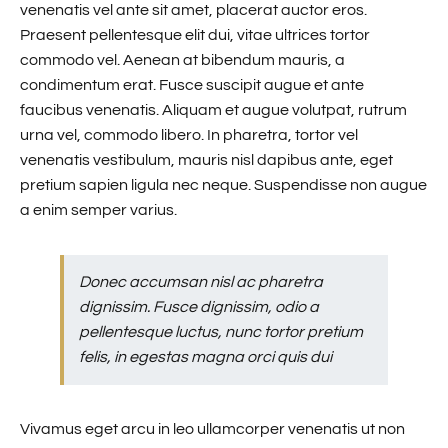
venenatis vel ante sit amet, placerat auctor eros.
Praesent pellentesque elit dui, vitae ultrices tortor
Infos pratiques
commodo vel. Aenean at bibendum mauris, a
condimentum erat. Fusce suscipit augue et ante
faucibus venenatis. Aliquam et augue volutpat, rutrum
Blog
urna vel, commodo libero. In pharetra, tortor vel
venenatis vestibulum, mauris nisl dapibus ante, eget
pretium sapien ligula nec neque. Suspendisse non augue
Contact
a enim semper varius.
Donec accumsan nisl ac pharetra
dignissim. Fusce dignissim, odio a
pellentesque luctus, nunc tortor pretium
felis, in egestas magna orci quis dui
Vivamus eget arcu in leo ullamcorper venenatis ut non