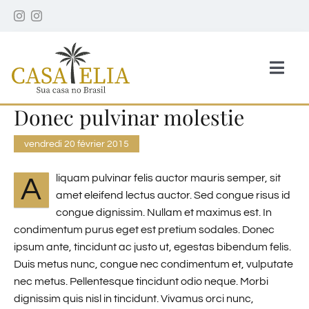
Passer
au
contenu
Togg
Navig
Donec pulvinar molestie
Accueil
vendredi 20 février 2015
Votre Hôte
liquam pulvinar felis auctor mauris semper, sit
A
amet eleifend lectus auctor. Sed congue risus id
La Maison
congue dignissim. Nullam et maximus est. In
condimentum purus eget est pretium sodales. Donec
ipsum ante, tincidunt ac justo ut, egestas bibendum felis.
Les chambres
Duis metus nunc, congue nec condimentum et, vulputate
nec metus. Pellentesque tincidunt odio neque. Morbi
dignissim quis nisl in tincidunt. Vivamus orci nunc,
Autour de la Casa Elia